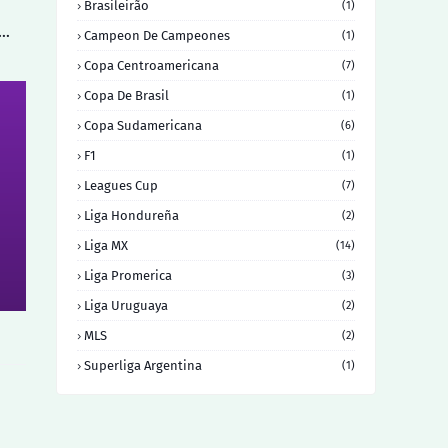
Brasileirão
(1)
a…
Campeon De Campeones
(1)
Copa Centroamericana
(7)
Copa De Brasil
(1)
Copa Sudamericana
(6)
F1
(1)
Leagues Cup
(7)
Liga Hondureña
(2)
Liga MX
(14)
Liga Promerica
(3)
Liga Uruguaya
(2)
MLS
(2)
Superliga Argentina
(1)